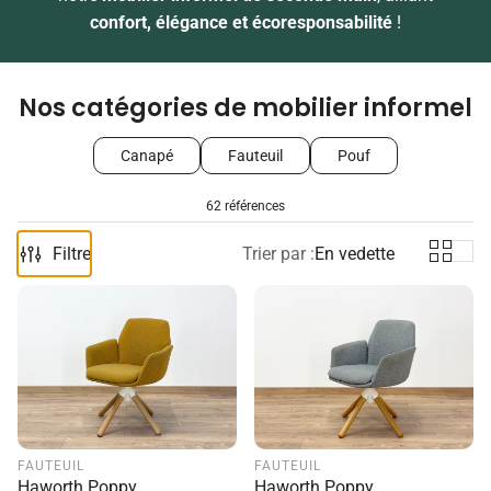
confort, élégance et écoresponsabilité
!
Nos catégories de mobilier informel
Canapé
Fauteuil
Pouf
62 références
Filtre
Trier par :
En vedette
FAUTEUIL
FAUTEUIL
Haworth Poppy
Haworth Poppy