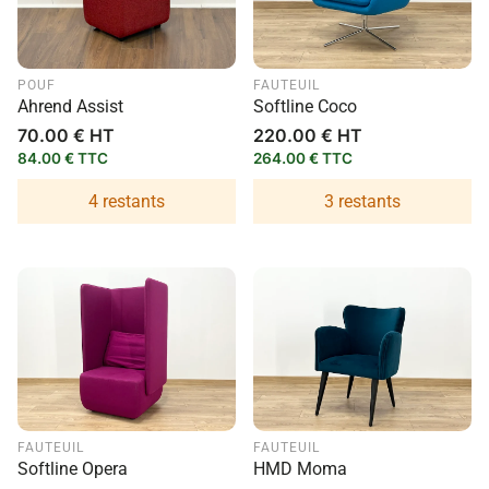
POUF
FAUTEUIL
Ahrend Assist
Softline Coco
Prix
70.00 € HT
Prix
220.00 € HT
habituel
habituel
84.00 € TTC
264.00 € TTC
4 restants
3 restants
FAUTEUIL
FAUTEUIL
Softline Opera
HMD Moma