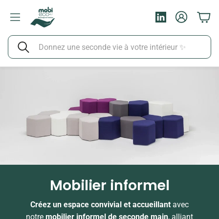
Compte
Pani
LinkedIn
Rechercher
Mobilier informel
Créez un espace convivial et accueillant
avec
notre
mobilier informel de seconde main
, alliant