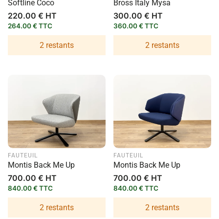
Softline Coco
Bross Italy Mysa
Prix
220.00 € HT
Prix
300.00 € HT
habituel
habituel
264.00 € TTC
360.00 € TTC
2 restants
2 restants
FAUTEUIL
FAUTEUIL
Montis Back Me Up
Montis Back Me Up
Prix
700.00 € HT
Prix
700.00 € HT
habituel
habituel
840.00 € TTC
840.00 € TTC
2 restants
2 restants