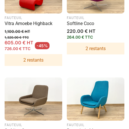
FAUTEUIL
FAUTEUIL
Vitra Amoebe Highback
Softline Coco
Prix
220.00 € HT
1,100.00 € HT
habituel
264.00 € TTC
1,320.00 € TTC
605.00 € HT
Prix habituel
-45%
2 restants
726.00 € TTC
Prix en solde
2 restants
FAUTEUIL
FAUTEUIL