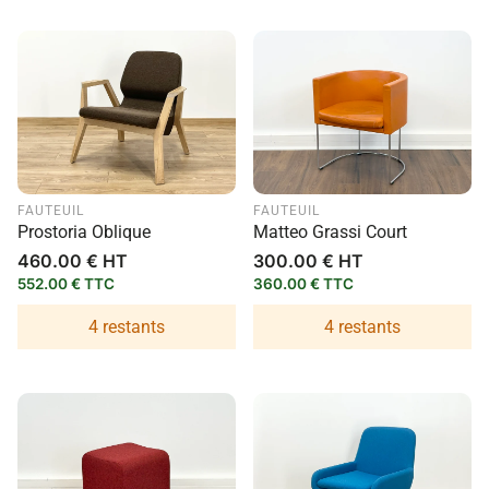
FAUTEUIL
FAUTEUIL
Prostoria Oblique
Matteo Grassi Court
Prix
460.00 € HT
Prix
300.00 € HT
habituel
habituel
552.00 € TTC
360.00 € TTC
4 restants
4 restants