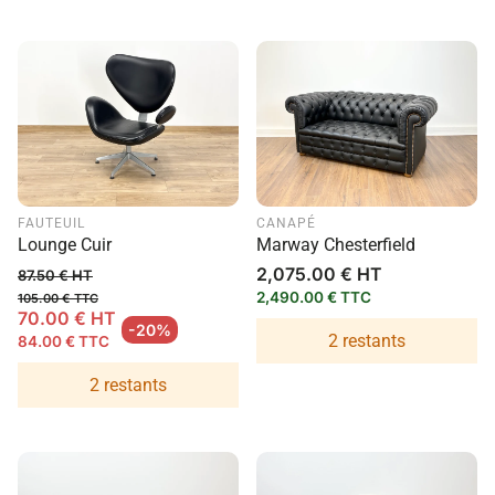
FAUTEUIL
CANAPÉ
Lounge Cuir
Marway Chesterfield
Prix
2,075.00 € HT
87.50 € HT
habituel
2,490.00 € TTC
105.00 € TTC
70.00 € HT
Prix habituel
-20%
2 restants
84.00 € TTC
Prix en solde
2 restants