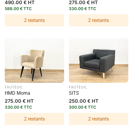
Prix
490.00 € HT
Prix
275.00 € HT
habituel
habituel
588.00 € TTC
330.00 € TTC
2 restants
2 restants
FAUTEUIL
FAUTEUIL
HMD Moma
SITS
Prix
275.00 € HT
Prix
250.00 € HT
habituel
habituel
330.00 € TTC
300.00 € TTC
2 restants
2 restants