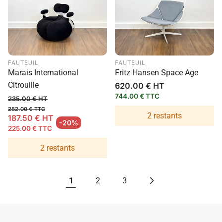
FAUTEUIL
FAUTEUIL
Marais International
Fritz Hansen Space Age
Citrouille
Prix
620.00 € HT
habituel
744.00 € TTC
235.00 € HT
282.00 € TTC
2 restants
187.50 € HT
Prix habituel
-20%
225.00 € TTC
Prix en solde
2 restants
1
2
3