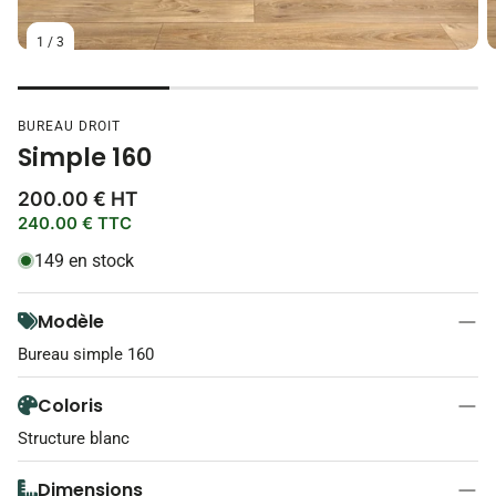
1
/
3
BUREAU DROIT
Simple 160
Prix
200.00 € HT
habituel
240.00 € TTC
149 en stock
Modèle
Bureau simple 160
Coloris
Structure blanc
Dimensions